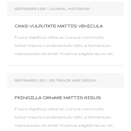
SEPTEMBER 3, 2013
|
JOURNAL
,
PHOTOSHOP
CRAS VULPUTATE MATTIS VEHICULA
Fusce dapibus, tellus ac cursus commodo,
tortor mauris condimentum nibh, ut fermentum
massa justo sit amet. Vivamus sagittis lacus vel…
SEPTEMBER 3, 2013
|
2013 TRENDS
,
WEB DESIGN
FRINGILLA ORNARE MATTIS RISUS
Fusce dapibus, tellus ac cursus commodo,
tortor mauris condimentum nibh, ut fermentum
massa justo sit amet. Vivamus sagittis lacus vel…