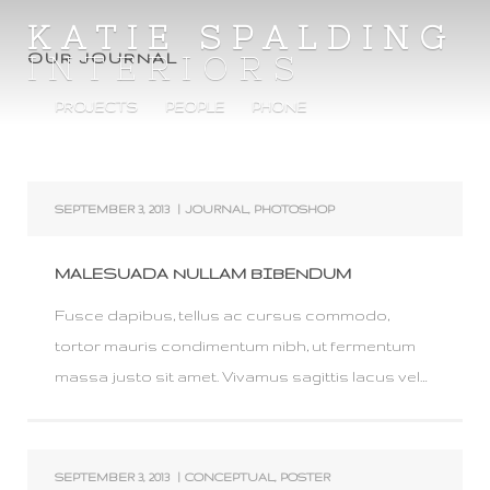
KATIE SPALDING
INTERIORS
OUR JOURNAL
PROJECTS
PEOPLE
PHONE
SEPTEMBER 3, 2013
|
JOURNAL
,
PHOTOSHOP
MALESUADA NULLAM BIBENDUM
Fusce dapibus, tellus ac cursus commodo,
tortor mauris condimentum nibh, ut fermentum
massa justo sit amet. Vivamus sagittis lacus vel…
SEPTEMBER 3, 2013
|
CONCEPTUAL
,
POSTER