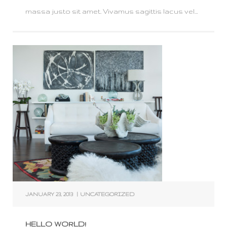
massa justo sit amet. Vivamus sagittis lacus vel…
JANUARY 23, 2013
|
UNCATEGORIZED
HELLO WORLD!